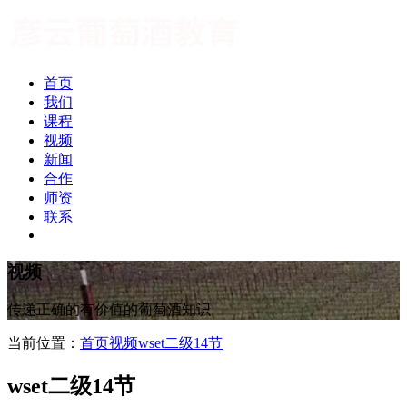
首页
我们
课程
视频
新闻
合作
师资
联系
视频
传递正确的有价值的葡萄酒知识
当前位置：
首页
视频
wset二级14节
wset二级14节