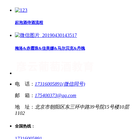
起泡酒侍酒流程
梅洛&赤霞珠&佳美娜&马尔贝克&丹魄
电 话：
17316005891(微信同号)
邮 箱：
175400373@qq.com
地 址：
北京市朝阳区东三环中路39号院15号楼10层
1102
全国热线：
17316005891