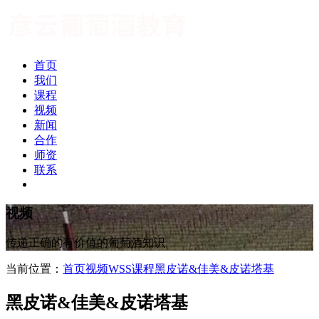
首页
我们
课程
视频
新闻
合作
师资
联系
视频
传递正确的有价值的葡萄酒知识
当前位置：
首页
视频
WSS课程
黑皮诺&佳美&皮诺塔基
黑皮诺&佳美&皮诺塔基