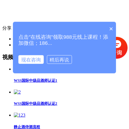
×
分享：
点击"在线咨询”领取988元线上课程！添
上一篇：雷司令
加微信；186...
下一篇：梅洛&赤霞珠&佳美娜&马尔贝克&丹魄
视频推荐
现在咨询
稍后再说
WSS国际中级品酒师认证1
WSS国际中级品酒师认证2
静止酒侍酒流程